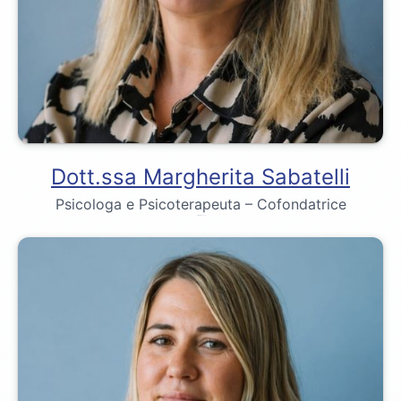
Dott.ssa Margherita Sabatelli
Psicologa e Psicoterapeuta – Cofondatrice
Dr. Emily Bennett