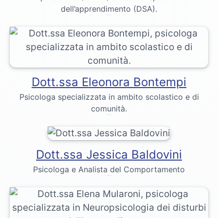
dell’apprendimento (DSA).
Dr. Emily Bennett
Dott.ssa Eleonora Bontempi
Psicologa specializzata in ambito scolastico e di
comunità.
Dr. Emily Bennett
Dott.ssa Jessica Baldovini
Psicologa e Analista del Comportamento
Dr. Emily Bennett