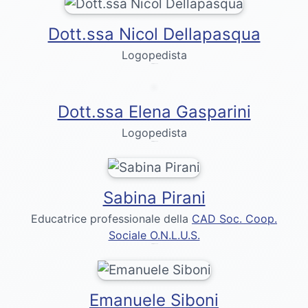
Dott.ssa Nicol Dellapasqua
Logopedista
Dr. Emily Bennett
Dott.ssa Elena Gasparini
Logopedista
Dr. Emily Bennett
Sabina Pirani
Educatrice professionale della
CAD Soc. Coop.
Sociale O.N.L.U.S.
Dr. Emily Bennett
Emanuele Siboni