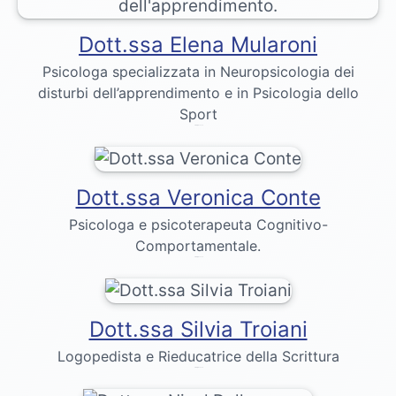
Dott.ssa Elena Mularoni
Psicologa specializzata in Neuropsicologia dei
disturbi dell’apprendimento e in Psicologia dello
Sport
Dr. Emily Bennett
Dott.ssa Veronica Conte
Psicologa e psicoterapeuta Cognitivo-
Comportamentale.
Dr. Emily Bennett
Dott.ssa Silvia Troiani
Logopedista e Rieducatrice della Scrittura
Dr. Emily Bennett