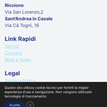
Riccione
Via San Lorenzo,2
Sant'Andrea in Casale
Via Cà Togni, 16
Link Rapidi
Servizi
Contatti
Blog e News
Legal
Privacy Policy
Cookie Policy
Questo sito utilizza cookie tecnici per fornirti la miglior
esperienza d'uso e navigazione. Non vengono utilizzate
tecnologie di tracciamento.
Close GDPR Cookie Banner
Accetta